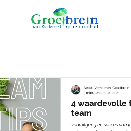
AANBOD
REVIEWS
Saskia Verhaeren, Groeibrein
5 minuten om te lezen
4 waardevolle 
team
Vooruitgang en succes van j