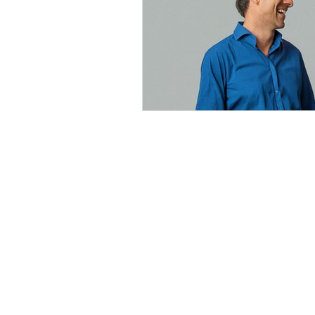
©Groeibrein sinds 2016 - Alle rechten 
KVK nr: 76726010