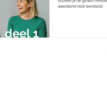
activeer je de growth minds
weerstand naar leerstand.
Vo
voorbehouden