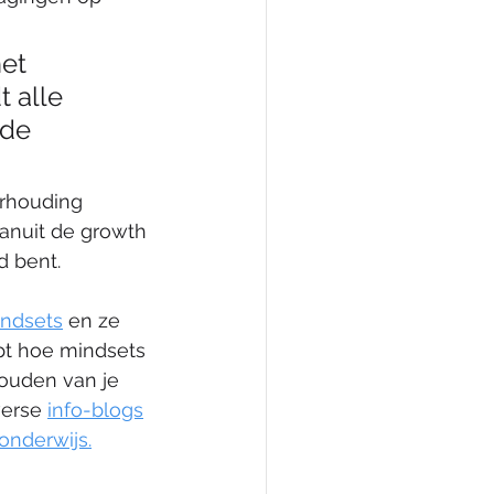
het 
 alle 
 de 
erhouding 
vanuit de growth 
d bent.
ndsets
en ze 
jpt hoe mindsets 
houden van je 
erse 
info-blogs
onderwijs
.