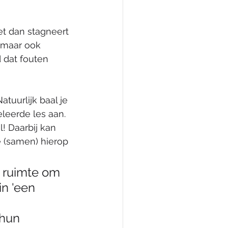
et dan stagneert 
f maar ook 
 dat fouten 
tuurlijk baal je 
leerde les aan. 
! Daarbij kan 
e (samen) hierop 
t ruimte om 
n 'een 
hun 