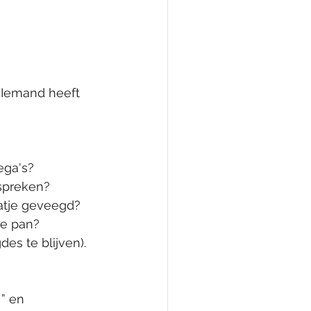
 Iemand heeft 
ega's?
espreken?
atje geveegd?
de pan?
es te blijven).
!” en