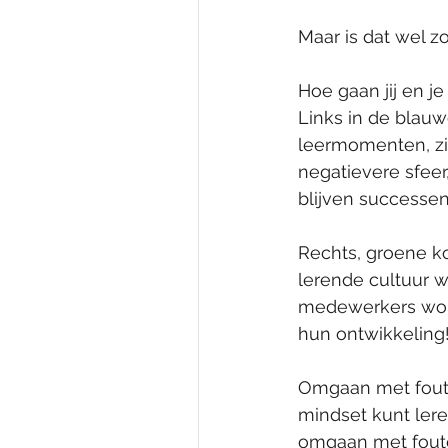
Maar is dat wel z
Hoe gaan jij en 
Links in de blauw
leermomenten, zi
negatievere sfee
blijven successen
Rechts, groene ko
lerende cultuur w
medewerkers wor
hun ontwikkeling
Omgaan met foute
mindset kunt ler
omgaan met foute