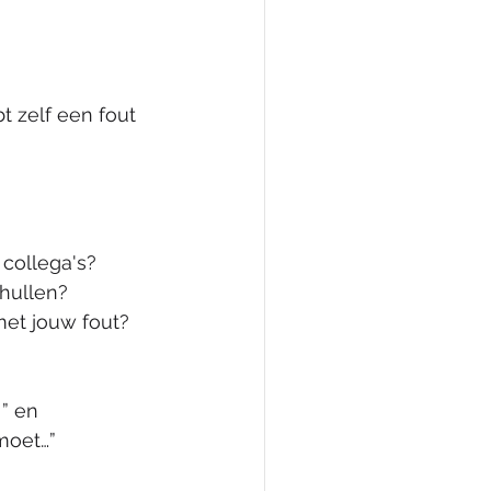
t zelf een fout 
 collega's?
rhullen?
met jouw fout?
!” en
moet…”