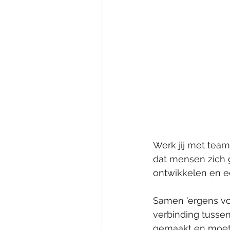
Werk jij met team
dat mensen zich g
ontwikkelen en e
Samen 'ergens voo
verbinding tuss
gemaakt en moet j