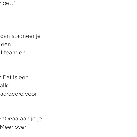
moet…”
dan stagneer je 
 een 
t team en 
 Dat is een 
alle 
aardeerd voor 
) waaraan je je 
 Meer over 
 