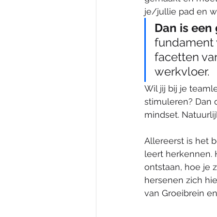
je/jullie pad en w
Dan is een
fundament v
facetten va
werkvloer.
Wil jij bij je te
stimuleren? Dan o
mindset. Natuurli
Allereerst is het
leert herkennen. 
ontstaan, hoe je 
hersenen zich hie
van Groeibrein en