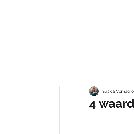
HOME
GROEIBREIN
Saskia Verhaere
4 waard