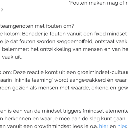
“Fouten maken mag of 
o?
je teamgenoten met fouten om? 
e kolom: Benader je fouten vanuit een fixed mindset 
e je dat fouten worden weggemoffeld, ontstaat vaak
r, belemmert het ontwikkeling van mensen en van he
 vaak uit.
lom: Deze reactie komt uit een groeimindset-cultuur.
aarin 'Infinite learning' wordt aangewakkerd én waar 
den gezien als mensen met waarde, erkend en gew
!
n is één van de mindset triggers (mindset elementen
en herkennen en waar je mee aan de slag kunt gaan.
n vanuit een growthmindset lees je o.a. 
hier
 en
hier
.