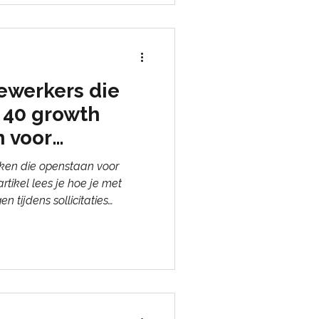
ewerkers die
: 40 growth
 voor
ken die openstaan voor
artikel lees je hoe je met
n tijdens sollicitaties
t beste passen bij een
isatiecultuur. Ontdek
en voor een succesvol