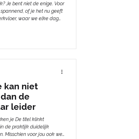
k? Je bent niet de enige. Voor
spannend, of je het nu geeft
werkvloer, waar we elke dag
nuitgesproken. Zonde.
e krachtigste manieren om te
m. De meeste organisaties
rdelen als het om feedback
 kan niet
 dan de
ar leider
en je De titel klinkt
in de praktijk duidelijk
. Misschien voor jou ook wel.