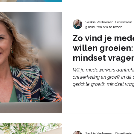
Saskia Verhaeren, Groeibrein
5 minuten om te lezen
Zo vind je med
willen groeien
mindset vragen
sollicitaties
Wil je medewerkers aantrek
ontwikkeling en groei? In dit 
gerichte growth mindset vrage
ontdekt welke kandidaten he
lerende en innovatieve organ
praktische tips en voorbeeld
selectieproces.
Saskia Verhaeren, Groeibrein