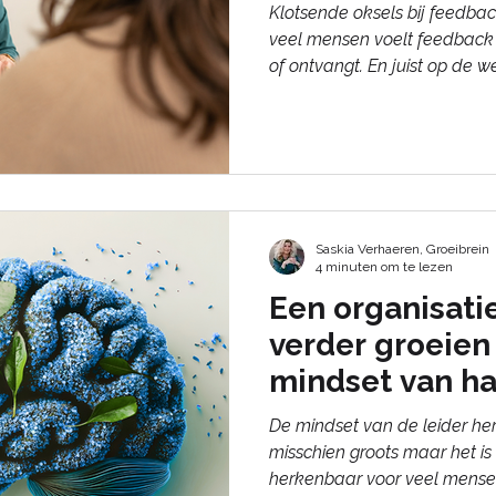
Klotsende oksels bij feedbac
veel mensen voelt feedback 
of ontvangt. En juist op de 
samenwerken, blijft er zo veel o
Want feedback is een van d
groeien, als mens én als tea
missen twee essentiële onde
gaat. Je ontdekt ze hier.
Saskia Verhaeren, Groeibrein
4 minuten om te lezen
Een organisatie
verder groeien
mindset van ha
De mindset van de leider herk
misschien groots maar het is 
herkenbaar voor veel mensen