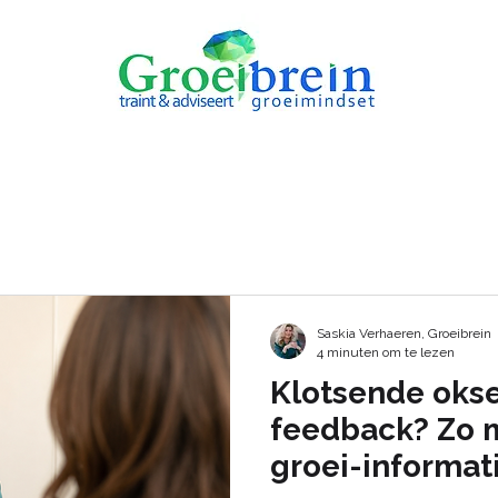
AANBOD
REVIEWS
Saskia Verhaeren, Groeibrein
4 minuten om te lezen
Klotsende okse
feedback? Zo m
groei-informat