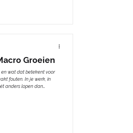
eiders invloed uitoefenen op
heersen of samen te werken,
eperken, door anderen te
, en door wel of niet te
og in ontwikkeling is. Hoe
 onzekerheid,
Macro Groeien
t voor
akt fouten. In je werk, in
nét anders lopen dan
t je brein het meest. In dat
t het wat je verwachtte met
ets van leert, hangt af van je
t je brein letterlijk aan tot
 leerhouding helpt om te
. Wat een