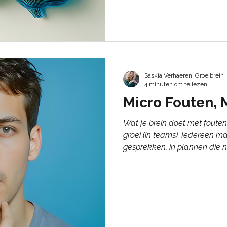
Brené Brown beschrijft dat l
vier manieren: door te over
door ruimte te geven of te b
versterken of klein te houden
geloven in het potentieel dat n
een leider omgaat met eigen
Saskia Verhaeren, Groeibrein
4 minuten om te lezen
Micro Fouten, 
Wat je brein doet met fouten en wat dat beteken
groei (in teams). Iedereen ma
gesprekken, in plannen die 
gedacht. En precies daar leer
korte oeps-moment vergelijk
wat er gebeurde. Of je daar i
mindset. Een growth mindset ze
leren van fouten. Deze open
onderzoeken wat er misging