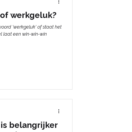
' of werkgeluk?
 woord 'werkgeluk' of staat het
el laat een win-win-win
s belangrijker