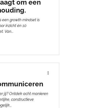
vraagt om een
houding.
s een growth mindset is
oor inzicht én 10
. Van...
communiceren
r jij? Ontdek acht manieren
rlijke, constructieve
lijk...